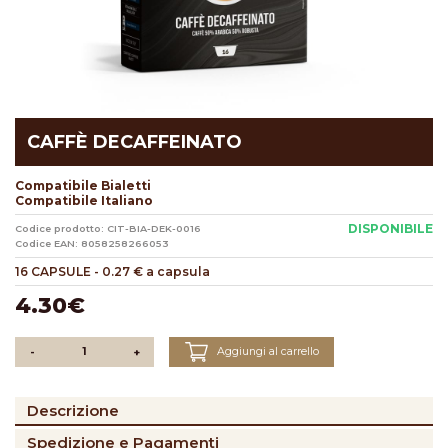
CAFFÈ DECAFFEINATO
Compatibile Bialetti
Compatibile Italiano
DISPONIBILE
Codice prodotto: CIT-BIA-DEK-0016
Codice EAN: 8058258266053
16 CAPSULE
-
0.27 € a capsula
4.30€
Aggiungi al carrello
-
+
Descrizione
Spedizione e Pagamenti