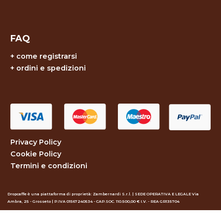
FAQ
+
come registrarsi
+
ordini e spedizioni
Privacy Policy
Cookie Policy
Termini e condizioni
Dropcaffe è una piattaforma di proprietà: Zambernardi S.r.l. | SEDE OPERATIVA E LEGALE Via
Ambra, 25 - Grosseto | P.IVA 01567240534 - CAP.SOC. 110.500,00 € I.V. - REA GR135704