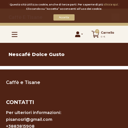
FAQ
CONTATTI
Questo sito utilizza cookie, anche di terze parti. Per saperne di più
clicca qui
.
Cliccando su “Accetta” acconsenti all’uso dei cookie.
Caffè E Tisane
Accetta
0
Carrello
0 €
Nescafé Dolce Gusto
Caffè e Tisane
CONTATTI
Per ulteriori informazioni:
pisanosrl@gmail.com
+3883815908